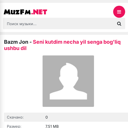
Bazm Jon
-
Seni kutdim necha yil senga bog'liq
ushbu dil
Скачано:
0
Размер:
7.51 MB