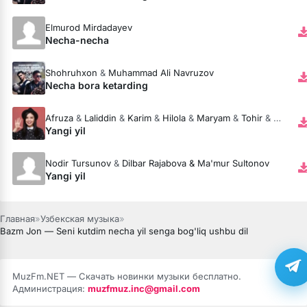
Elmurod Mirdadayev
Necha-necha
Shohruhxon
&
Muhammad Ali Navruzov
Necha bora ketarding
Afruza
&
Laliddin
&
Karim
&
Hilola
&
Maryam
&
Tohir
&
Zahida,
Yangi yil
Nodir Tursunov
&
Dilbar Rajabova & Ma'mur Sultonov
Yangi yil
Главная
»
Узбекская музыка
»
Bazm Jon — Seni kutdim necha yil senga bog'liq ushbu dil
MuzFm.NET — Скачать новинки музыки бесплатно.
Администрация:
muzfmuz.inc@gmail.com