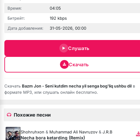
Время:
04:05
Битрейт:
192 kbps
Дата добавления:
31-05-2026, 00:00
Слушать
Скачать
бота
Скачать
Bazm Jon - Seni kutdim necha yil senga bog'liq ushbu dil
в
формате MP3, или слушать онлайн бесплатно.
ся
Похожие песни
Shohruhxon
&
Muhammad Ali Navruzov
&
J.R.B
Necha bora ketarding (Remix)