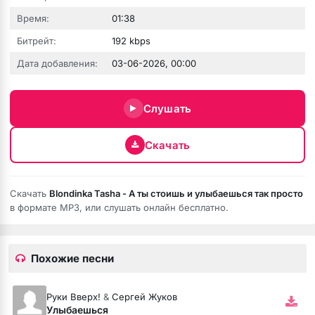
Время:
01:38
Битрейт:
192 kbps
Дата добавления:
03-06-2026, 00:00
юбовь
Слушать
Скачать
Скачать
Blondinka Tasha - А ты стоишь и улыбаешься так просто
в формате MP3, или слушать онлайн бесплатно.
Похожие песни
бя ни била
мёртвая душа
Руки Вверх!
&
Сергей Жуков
Улыбаешься