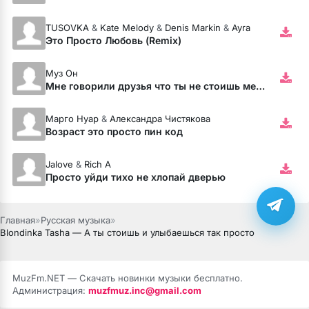
TUSOVKA
&
Kate Melody
&
Denis Markin
&
Ayra
Это Просто Любовь (Remix)
Муз Он
Мне говорили друзья что ты не стоишь меня
Марго Нуар
&
Александра Чистякова
Возраст это просто пин код
Jalove
&
Rich A
Просто уйди тихо не хлопай дверью
Главная
»
Русская музыка
»
Blondinka Tasha — А ты стоишь и улыбаешься так просто
MuzFm.NET — Скачать новинки музыки бесплатно.
Администрация:
muzfmuz.inc@gmail.com