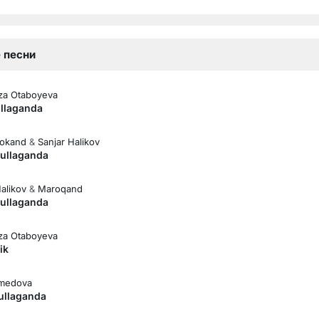
 песни
za Otaboyeva
ullaganda
rokand
&
Sanjar Halikov
gullaganda
alikov
&
Maroqand
gullaganda
лная версия)
za Otaboyeva
ik
hmedova
gullaganda