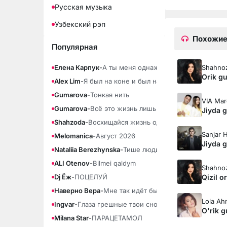
Русская музыка
Узбекский рэп
Похожие
Популярная
Shahno
Елена Карпук
-
А ты меня однажды позовёшь
Orik g
Alex Lim
-
Я был на коне и был на плахе
Gumarova
-
Тонкая нить
VIA Ma
Gumarova
-
Всё это жизнь лишь тонкая нить
Jiyda 
Shahzoda
-
Восхищайся жизнь одна
Sanjar H
Melomanica
-
Август 2026
Jiyda 
Nataliia Berezhynska
-
Тише люди ради бога тише (По
ALI Otenov
-
Bilmei qaldym
Shahno
Qizil or
Dj Ёж
-
ПОЦЕЛУЙ
Наверно Вера
-
Мне так идёт быть свободной
Lola A
Ingvar
-
Глаза грешные твои снова сердце
O'rik 
Milana Star
-
ПАРАЦЕТАМОЛ