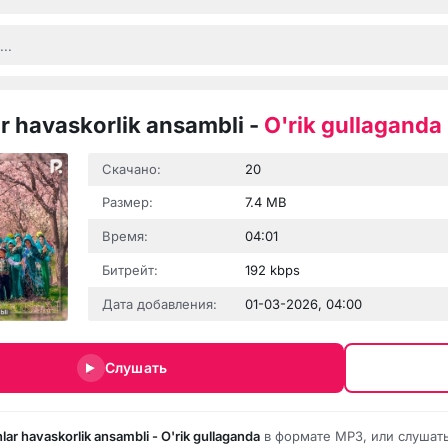
r havaskorlik ansambli
-
O'rik gullaganda
Скачано:
20
Размер:
7.4 MB
Время:
04:01
Битрейт:
192 kbps
Дата добавления:
01-03-2026, 04:00
Слушать
lar havaskorlik ansambli - O'rik gullaganda
в формате MP3, или слушать