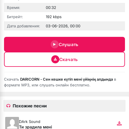
Время:
00:32
Битрейт:
192 kbps
Дата добавления:
03-06-2026, 00:00
 fumée
Слушать
Скачать
Скачать
DARICORN - Сен кешке күтіп мені үйіңнің алдында
в
формате MP3, или слушать онлайн бесплатно.
Похожие песни
DArk Sound
ой
Ти зрадила мені