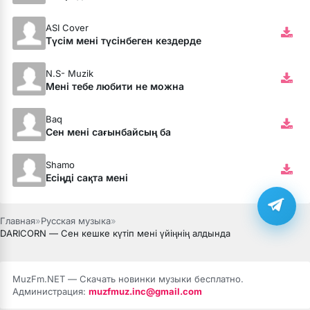
ASI Cover
Түсім мені түсінбеген кездерде
N.S- Muzik
Мені тебе любити не можна
Baq
Сен мені сағынбайсың ба
Shamo
Есіңді сақта мені
Главная
»
Русская музыка
»
DARICORN — Сен кешке күтіп мені үйіңнің алдында
MuzFm.NET — Скачать новинки музыки бесплатно.
Администрация:
muzfmuz.inc@gmail.com