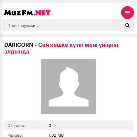
DARICORN
-
Сен кешке күтіп мені үйіңнің
алдында
Скачано:
0
Размер:
1.02 MB