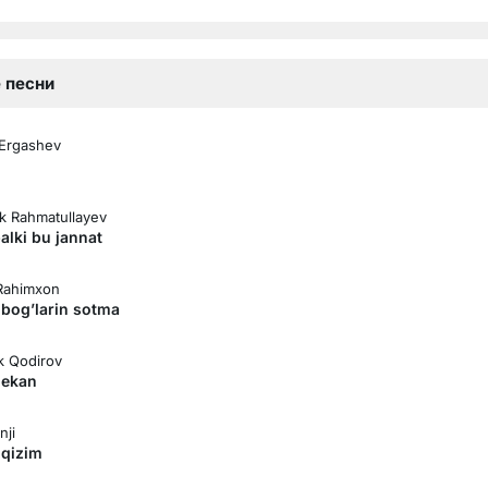
 песни
Ergashev
k Rahmatullayev
alki bu jannat
Rahimxon
 bog’larin sotma
лная версия)
k Qodirov
 ekan
nji
 qizim