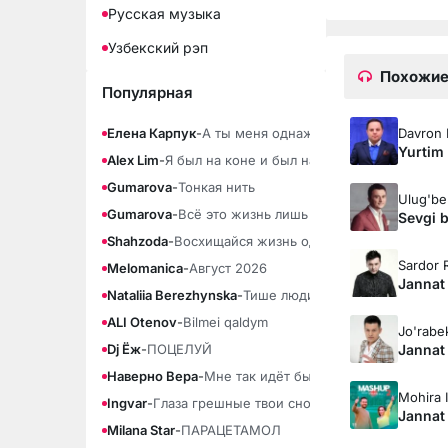
Русская музыка
Узбекский рэп
Похожие
Популярная
Davron 
Елена Карпук
-
А ты меня однажды позовёшь
Yurtim
Alex Lim
-
Я был на коне и был на плахе
Gumarova
-
Тонкая нить
Ulug'be
Gumarova
-
Всё это жизнь лишь тонкая нить
Sevgi b
Shahzoda
-
Восхищайся жизнь одна
Sardor 
Melomanica
-
Август 2026
Jannat
Nataliia Berezhynska
-
Тише люди ради бога тише (По
ALI Otenov
-
Bilmei qaldym
Jo'rabe
Jannat
Dj Ёж
-
ПОЦЕЛУЙ
Наверно Вера
-
Мне так идёт быть свободной
Mohira I
Ingvar
-
Глаза грешные твои снова сердце
Jannat
Milana Star
-
ПАРАЦЕТАМОЛ