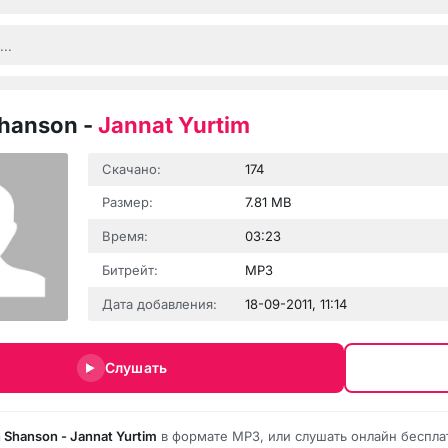
Shanson
-
Jannat Yurtim
Скачано:
174
Размер:
7.81 MB
Время:
03:23
Битрейт:
MP3
Дата добавления:
18-09-2011, 11:14
Слушать
 Shanson - Jannat Yurtim
в формате MP3, или слушать онлайн беспла