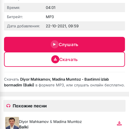
Время:
04:01
Битрейт:
MP3
Дата добавления:
22-10-2021, 09:59
юбовь
Слушать
Скачать
Скачать
Diyor Mahkamov, Madina Mumtoz - Baxtimni izlab
bormadim (Balki)
в формате MP3, или слушать онлайн бесплатно.
Похожие песни
бя ни била
мёртвая душа
Diyor Mahkamov
&
Madina Mumtoz
Balki