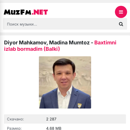
Diyor Mahkamov, Madina Mumtoz
-
Baxtimni
izlab bormadim (Balki)
Скачано:
2 287
Размер:
4.68 MB