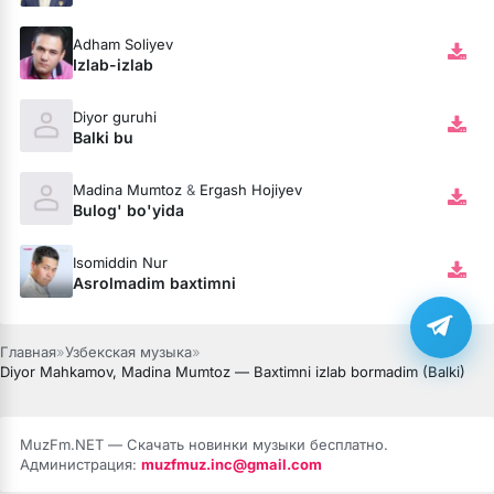
Adham Soliyev
Izlab-izlab
Diyor guruhi
Balki bu
Madina Mumtoz
&
Ergash Hojiyev
Bulog' bo'yida
Isomiddin Nur
Asrolmadim baxtimni
Главная
»
Узбекская музыка
»
Diyor Mahkamov, Madina Mumtoz — Baxtimni izlab bormadim (Balki)
MuzFm.NET — Скачать новинки музыки бесплатно.
Администрация:
muzfmuz.inc@gmail.com