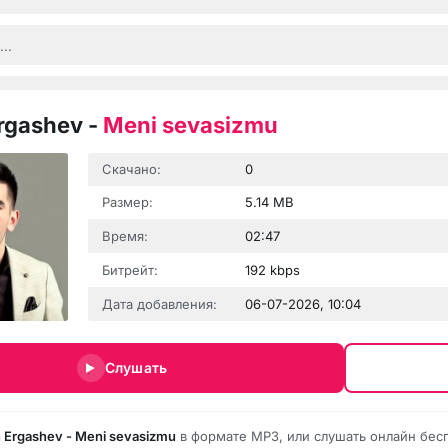
rgashev
-
Meni sevasizmu
Скачано:
0
Размер:
5.14 MB
Время:
02:47
Битрейт:
192 kbps
Дата добавления:
06-07-2026, 10:04
Слушать
 Ergashev - Meni sevasizmu
в формате MP3, или слушать онлайн бес