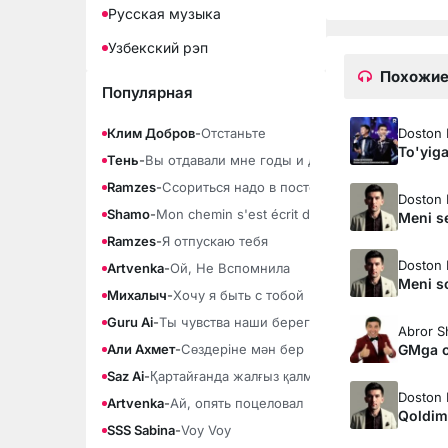
Русская музыка
Узбекский рэп
Похожие
Популярная
Doston 
Клим Добров
-
Отстаньте
To'yiga
Тень
-
Вы отдавали мне годы и душу
Ramzes
-
Ссориться надо в постели
Doston 
Shamo
-
Mon chemin s'est écrit dans la fumée
Meni s
Ramzes
-
Я отпускаю тебя
Doston 
Artvenka
-
Ой, Не Вспомнила
Meni s
Михалыч
-
Хочу я быть с тобой
Guru Ai
-
Ты чувства наши береги
Abror S
GMga o
Али Ахмет
-
Сөздеріне мән бер
Saz Ai
-
Қартайғанда жалғыз қалма
Doston 
Artvenka
-
Ай, опять поцеловал
Qoldim
SSS Sabina
-
Voy Voy