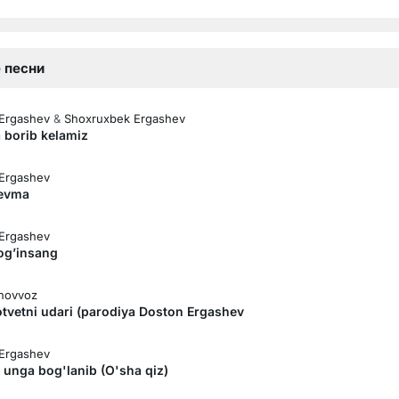
 песни
Ergashev
&
Shoxruxbek Ergashev
 borib kelamiz
Ergashev
evma
Ergashev
og’insang
hovvoz
tvetni udari (parodiya Doston Ergashev
Ergashev
 unga bog'lanib (O'sha qiz)