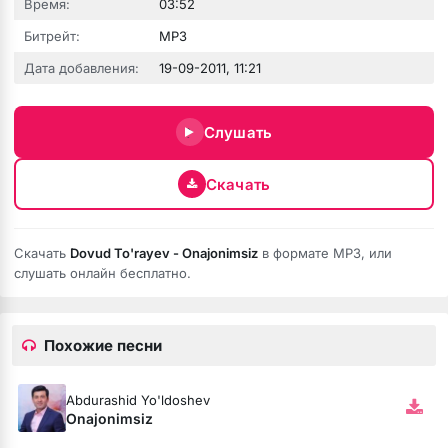
Время:
03:52
Битрейт:
MP3
Дата добавления:
19-09-2011, 11:21
Слушать
Скачать
Скачать
Dovud To'rayev - Onajonimsiz
в формате MP3, или
бота
слушать онлайн бесплатно.
Похожие песни
ся
Abdurashid Yo'ldoshev
Onajonimsiz