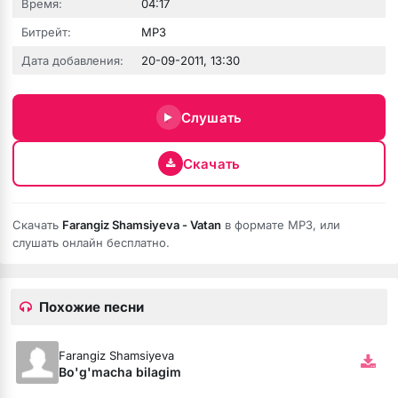
Время:
04:17
Битрейт:
MP3
Дата добавления:
20-09-2011, 13:30
Слушать
Скачать
Скачать
Farangiz Shamsiyeva - Vatan
в формате MP3, или
бота
слушать онлайн бесплатно.
Похожие песни
ся
Farangiz Shamsiyeva
Bo'g'macha bilagim