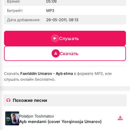
Время:
05:09
Битрейт:
MP3
Дата добавления:
26-05-2011, 08:13
юбовь
Слушать
Скачать
Скачать
Faxriddin Umarov - Ayb etma
в формате MP3, или
слушать онлайн бесплатно.
Похожие песни
бя ни била
Polatjon Toshmatov
мёртвая душа
Ayb mendami (cover Yorqinxoja Umarov)