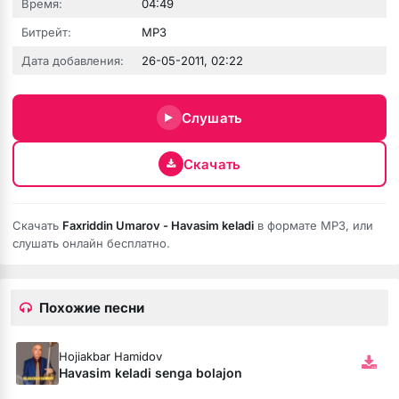
Время:
04:49
Битрейт:
MP3
зовёшь
Дата добавления:
26-05-2011, 02:22
е
Слушать
 нить
Скачать
бога тише (Полная версия)
Скачать
Faxriddin Umarov - Havasim keladi
в формате MP3, или
слушать онлайн бесплатно.
ободной
рдце
Похожие песни
Hojiakbar Hamidov
Havasim keladi senga bolajon