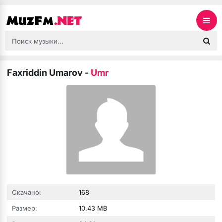
Faxriddin Umarov
-
Umr
Скачано:
168
Размер:
10.43 MB