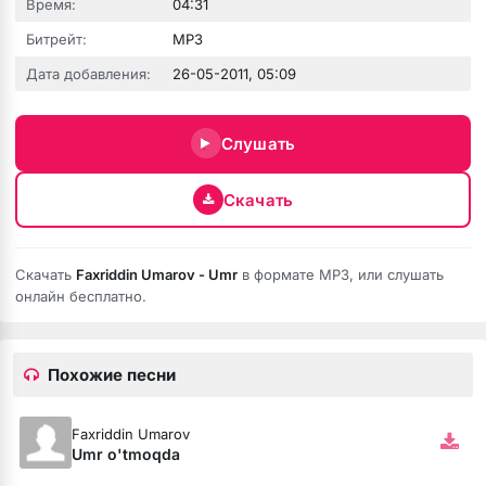
Время:
04:31
Битрейт:
MP3
Дата добавления:
26-05-2011, 05:09
Слушать
 fumée
Скачать
Скачать
Faxriddin Umarov - Umr
в формате MP3, или слушать
онлайн бесплатно.
Похожие песни
Faxriddin Umarov
Umr o'tmoqda
ой