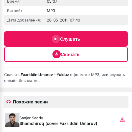
Время:
05:07
Битрейт:
MP3
Дата добавления:
26-05-2011, 07:40
Слушать
Скачать
Скачать
Faxriddin Umarov - Yulduz
в формате MP3, или слушать
бота
онлайн бесплатно.
Похожие песни
ся
Sanjar Sadriy
Shamchiroq (cover Faxriddin Umarov)