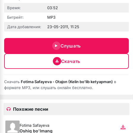
Время:
03:52
Битрейт:
MP3
Дата добавления:
23-05-2011, 11:25
юбовь
Слушать
Скачать
Скачать
Fotima Safayeva - Otajon (Kelin bo'lib ketyapman)
в
формате MP3, или слушать онлайн бесплатно.
Похожие песни
бя ни била
мёртвая душа
Fotima Safayeva
Oshiq bo'lmang