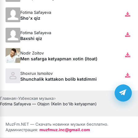
Fotima Safayeva
Sho'x qiz
Fotima Safayeva
Baxshi qiz
Nodir Zoitov
Men safarga ketyapman xotin (itoat)
Shoxrux Ismoilov
Shunchalik kattakon bolib ketdimmi
Главная
»
Узбекская музыка
»
Fotima Safayeva — Otajon (Kelin bo'lib ketyapman)
MuzFm.NET — Скачать новинки музыки бесплатно.
Администрация:
muzfmuz.inc@gmail.com