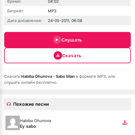
Время:
04:02
Битрейт:
MP3
Дата добавления:
24-05-2011, 06:08
Слушать
Скачать
ио
-
Возвращение в Сайлент Хилл
Скачать
Habiba Ohunova - Sabo bilan
в формате MP3, или
слушать онлайн бесплатно.
Похожие песни
епче
Habiba Ohunova
Ey sabo