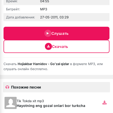
Время:
04:55
Битрейт:
MP3
Дата добавления:
27-05-2011, 03:29
юбовь
Слушать
Скачать
Скачать
Hojiakbar Hamidov - Go'zal qizlar
в формате MP3, или
слушать онлайн бесплатно.
Похожие песни
бя ни била
Tik Tokda xit mp3
мёртвая душа
Hayotning eng gozal onlari bor turkcha