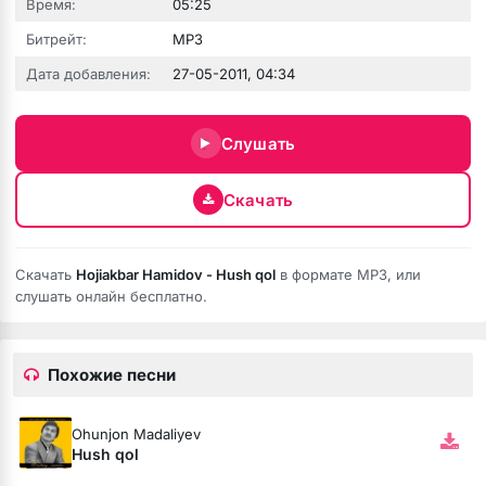
Время:
05:25
Битрейт:
MP3
зовёшь
Дата добавления:
27-05-2011, 04:34
е
Слушать
 нить
Скачать
бога тише (Полная версия)
Скачать
Hojiakbar Hamidov - Hush qol
в формате MP3, или
слушать онлайн бесплатно.
ободной
рдце
Похожие песни
Ohunjon Madaliyev
Hush qol