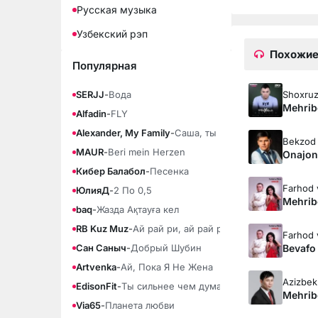
Русская музыка
Узбекский рэп
Похожие
Популярная
Shoxruz
SERJJ
-
Вода
Mehrib
Alfadin
-
FLY
Alexander, My Family
-
Саша, ты моя любовь
Bekzod
MAUR
-
Beri mein Herzen
Onajon
Кибер Балабол
-
Песенка
Farhod 
ЮлияД
-
2 По 0,5
Mehri
baq
-
Жазда Ақтауға кел
RB Kuz Muz
-
Ай рай ри, ай рай ра
Farhod 
Bevafo 
Сан Саныч
-
Добрый Шубин
Artvenka
-
Ай, Пока Я Не Жена
Azizbek
EdisonFit
-
Ты сильнее чем думаешь
Mehrib
Via65
-
Планета любви