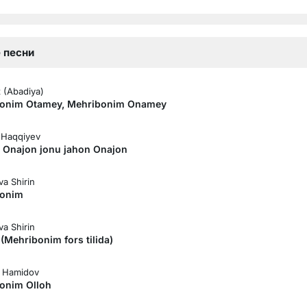
 песни
 (Abadiya)
onim Otamey, Mehribonim Onamey
 Haqqiyev
 Onajon jonu jahon Onajon
va Shirin
bonim
va Shirin
(Mehribonim fors tilida)
 Hamidov
onim Olloh