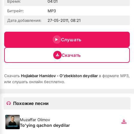
Время:
04:01
Битрейт:
MP3
зовёшь
Дата добавления:
27-05-2011, 08:21
е
Слушать
 нить
Скачать
бога тише (Полная версия)
Скачать
Hojiakbar Hamidov - O'zbekiston deydilar
в формате MP3,
или слушать онлайн бесплатно.
ободной
рдце
Похожие песни
Muzaffar Olimov
To'ying qachon deydilar