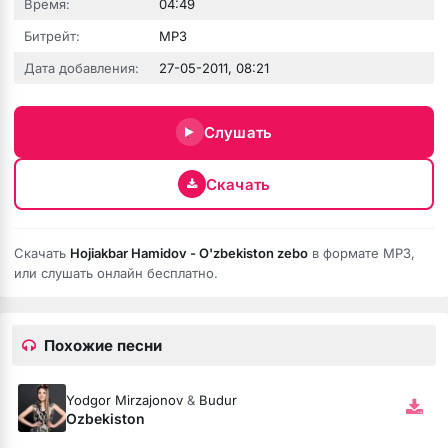
Время:
04:49
Битрейт:
MP3
Дата добавления:
27-05-2011, 08:21
сах
з тебя помню шли дожди
Слушать
их мыслях
Скачать
парень доминантный
Скачать
Hojiakbar Hamidov - O'zbekiston zebo
в формате MP3,
ядом
или слушать онлайн бесплатно.
eni Al Ta Ki Seni Görene Kadar
мой пин код
Похожие песни
ая Версия)
Yodgor Mirzajonov
&
Budur
Ozbekiston