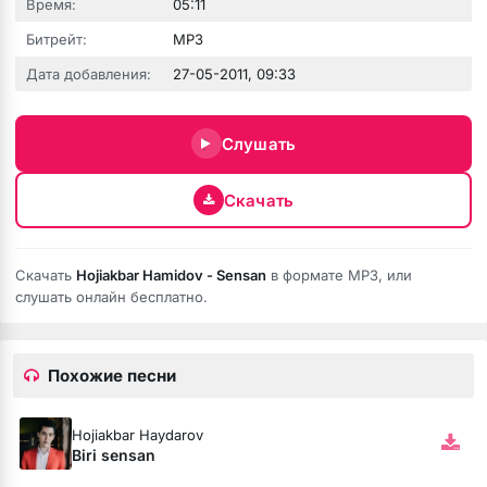
Время:
05:11
Битрейт:
MP3
Дата добавления:
27-05-2011, 09:33
юбовь
Слушать
Скачать
Скачать
Hojiakbar Hamidov - Sensan
в формате MP3, или
слушать онлайн бесплатно.
Похожие песни
бя ни била
Hojiakbar Haydarov
мёртвая душа
Biri sensan