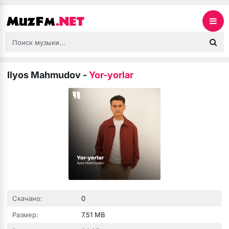
Ilyos Mahmudov
-
Yor-yorlar
Скачано:
0
Размер:
7.51 MB