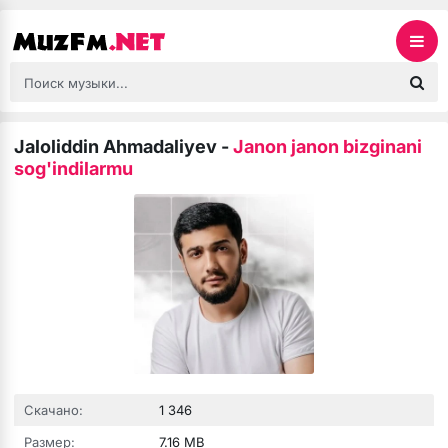
Jaloliddin Ahmadaliyev
-
Janon janon bizginani
sog'indilarmu
Скачано:
1 346
Размер:
7.16 MB