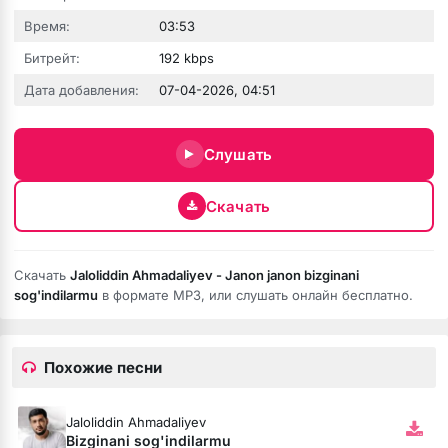
Время:
03:53
Битрейт:
192 kbps
Дата добавления:
07-04-2026, 04:51
Слушать
Скачать
е никому
Скачать
Jaloliddin Ahmadaliyev - Janon janon bizginani
sog'indilarmu
в формате MP3, или слушать онлайн бесплатно.
Похожие песни
Jaloliddin Ahmadaliyev
Bizginani sog'indilarmu