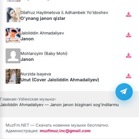
Dilafruz Hayitmetova
&
Adhambek Yo'ldoshev
O'ynang janon qizlar
Jaloliddin Ahmadaliyev
Janon
Mohlaroyim (Baby Mohi)
Janon
Nurzida Isayeva
Unut (Cover Jaloliddin Ahmadaliyev)
Главная
»
Узбекская музыка
»
Jaloliddin Ahmadaliyev — Janon janon bizginani sog'indilarmu
MuzFm.NET — Скачать новинки музыки бесплатно.
Администрация:
muzfmuz.inc@gmail.com