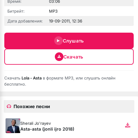
Время:
03:06
Битрейт:
MP3
зовёшь
Дата добавления:
19-09-2011, 12:36
е
Слушать
 нить
Скачать
бога тише (Полная версия)
Скачать
Lola - Asta
в формате MP3, или слушать онлайн
бесплатно.
ободной
рдце
Похожие песни
Sherali Jo'rayev
Asta-asta (jonli ijro 2018)