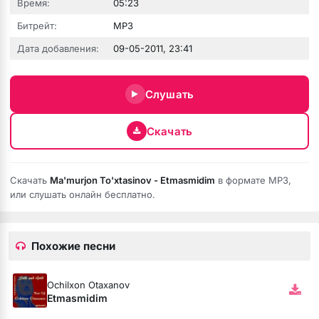
Время:
05:23
Битрейт:
MP3
Дата добавления:
09-05-2011, 23:41
Слушать
 fumée
Скачать
Скачать
Ma'murjon To'xtasinov - Etmasmidim
в формате MP3,
или слушать онлайн бесплатно.
Похожие песни
Ochilxon Otaxanov
Etmasmidim
ой