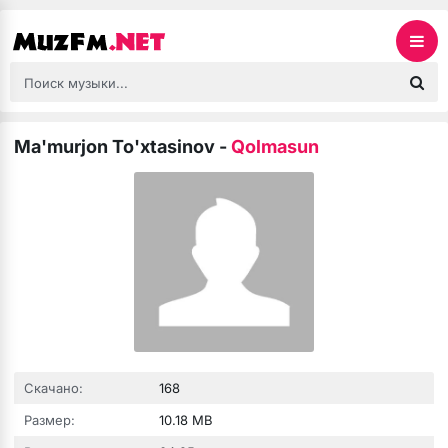
Ma'murjon To'xtasinov
-
Qolmasun
Скачано:
168
Размер:
10.18 MB