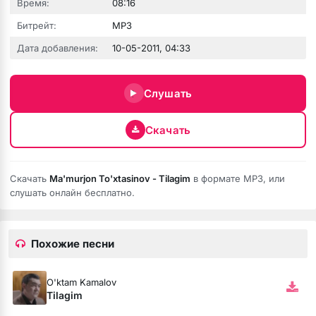
Время:
08:16
Битрейт:
MP3
Дата добавления:
10-05-2011, 04:33
юбовь
Слушать
Скачать
Скачать
Ma'murjon To'xtasinov - Tilagim
в формате MP3, или
слушать онлайн бесплатно.
Похожие песни
бя ни била
O'ktam Kamalov
мёртвая душа
Tilagim