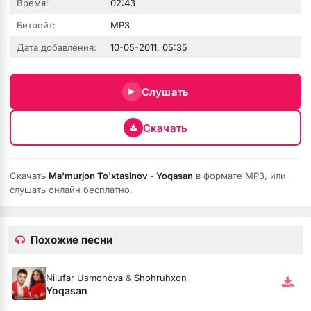
Время:
02:43
Битрейт:
MP3
зовёшь
Дата добавления:
10-05-2011, 05:35
е
Слушать
 нить
Скачать
бога тише (Полная версия)
Скачать
Ma'murjon To'xtasinov - Yoqasan
в формате MP3, или
слушать онлайн бесплатно.
ободной
рдце
Похожие песни
Nilufar Usmonova
&
Shohruhxon
Yoqasan