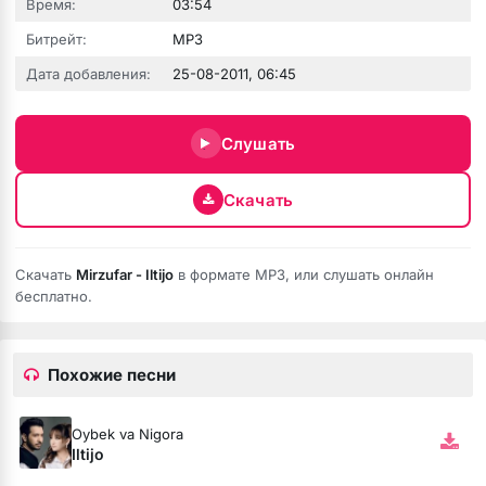
Время:
03:54
Битрейт:
MP3
Дата добавления:
25-08-2011, 06:45
Слушать
 fumée
Скачать
Скачать
Mirzufar - Iltijo
в формате MP3, или слушать онлайн
бесплатно.
Похожие песни
Oybek va Nigora
Iltijo
ой