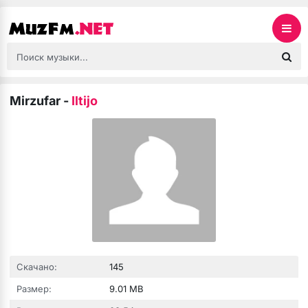
Mirzufar
-
Iltijo
Скачано:
145
Размер:
9.01 MB