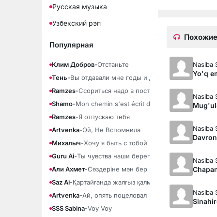
Русская музыка
Узбекский рэп
Похожие
Популярная
Nasiba 
Клим Добров
-
Отстаньте
Yo'q e
Тень
-
Вы отдавали мне годы и душу
Ramzes
-
Ссориться надо в постели
Nasiba 
Shamo
-
Mon chemin s'est écrit dans la fumée
Mug'ul
Ramzes
-
Я отпускаю тебя
Nasiba 
Artvenka
-
Ой, Не Вспомнила
Davron
Михалыч
-
Хочу я быть с тобой
Guru Ai
-
Ты чувства наши береги
Nasiba 
Chapan
Али Ахмет
-
Сөздеріне мән бер
Saz Ai
-
Қартайғанда жалғыз қалма
Nasiba 
Artvenka
-
Ай, опять поцеловал
Sinahir
SSS Sabina
-
Voy Voy