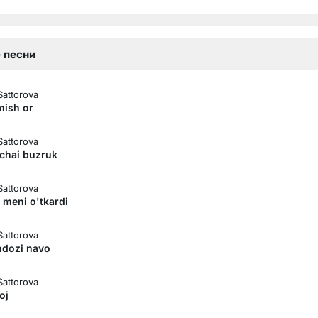
 песни
Sattorova
mish or
Sattorova
chai buzruk
Sattorova
 meni o'tkardi
Sattorova
dozi navo
Sattorova
oj