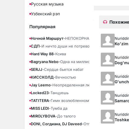
Русская музыка
Узбекский рэп
Похожие
Популярная
Nuriddi
Ночной Маршрут
-
НЕПОКОРНАЯ
Ko'zim
СДП
-
И ничто души не потревожит
Hard Way 88
-
Ксива
Nuriddi
Bagryana Nebo
-
Одна на миллион
Dog'm
SERJJ
-
Сердце бьется набат
Nuriddi
КИССКОЛД
-
Вечностью
G'uncha
Jay Leemo
-
Неопределенная любовь
Locked23
-
Танцуешь
Nuriddi
Samarq
TATITERA
-
Гимн возлюбленному
MISS LEDI
-
Тумба да
Nuriddi
MIROLYBOVA
-
До талого
Toshken
DONI, Согдиана, DJ Daveed
-
Отпускай