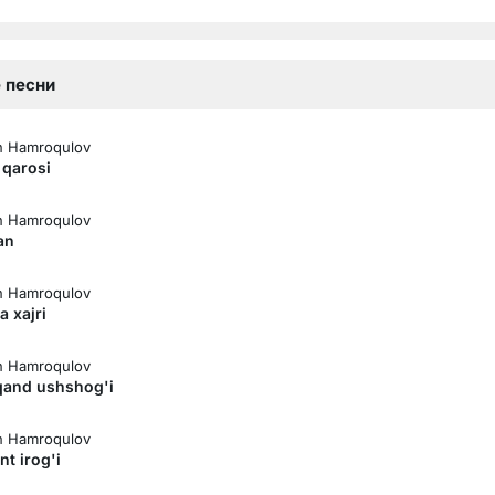
 песни
n Hamroqulov
 qarosi
n Hamroqulov
an
n Hamroqulov
 xajri
n Hamroqulov
and ushshog'i
n Hamroqulov
t irog'i