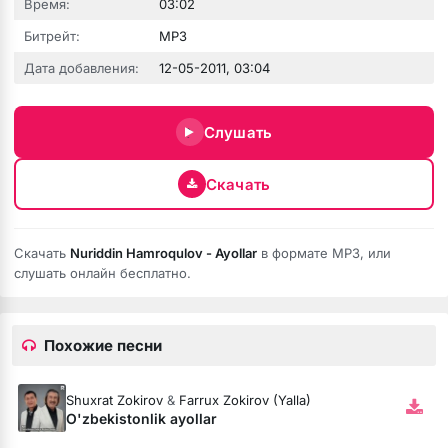
Время:
03:02
Битрейт:
MP3
Дата добавления:
12-05-2011, 03:04
Слушать
Скачать
Скачать
Nuriddin Hamroqulov - Ayollar
в формате MP3, или
слушать онлайн бесплатно.
Похожие песни
Shuxrat Zokirov
&
Farrux Zokirov (Yalla)
O'zbekistonlik ayollar