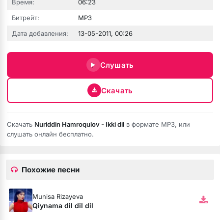
Время:
06:23
Битрейт:
MP3
Дата добавления:
13-05-2011, 00:26
юбовь
Слушать
Скачать
Скачать
Nuriddin Hamroqulov - Ikki dil
в формате MP3, или
слушать онлайн бесплатно.
Похожие песни
бя ни била
Munisa Rizayeva
мёртвая душа
Qiynama dil dil dil