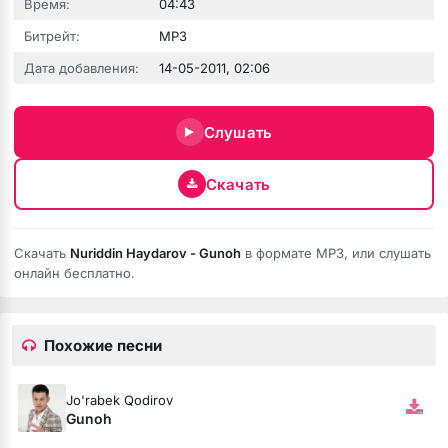
Время:
04:43
Битрейт:
MP3
Дата добавления:
14-05-2011, 02:06
юбовь
Слушать
Скачать
Скачать
Nuriddin Haydarov - Gunoh
в формате MP3, или слушать
онлайн бесплатно.
Похожие песни
бя ни била
Jo'rabek Qodirov
мёртвая душа
Gunoh