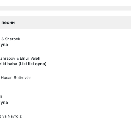
 песни
h
&
Sherbek
oyna
Ashrapov
&
Elnur Valeh
hiki baba (Liki liki oyna)
&
Husan Botirovlar
il
oyna
 va Navro'z