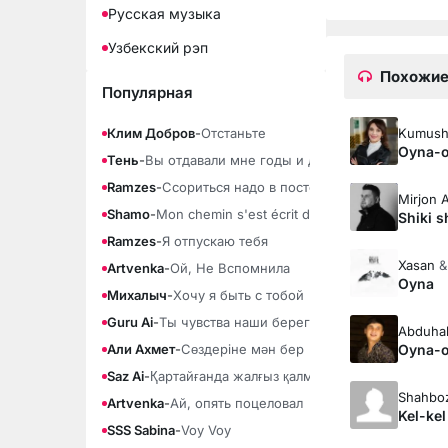
Русская музыка
Узбекский рэп
Похожие
Популярная
Kumus
Клим Добров
-
Отстаньте
Oyna-
Тень
-
Вы отдавали мне годы и душу
Ramzes
-
Ссориться надо в постели
Mirjon 
Shamo
-
Mon chemin s'est écrit dans la fumée
Shiki s
Ramzes
-
Я отпускаю тебя
Xasan
Artvenka
-
Ой, Не Вспомнила
Oyna
Михалыч
-
Хочу я быть с тобой
Guru Ai
-
Ты чувства наши береги
Abduhal
Oyna-
Али Ахмет
-
Сөздеріне мән бер
Saz Ai
-
Қартайғанда жалғыз қалма
Shahboz
Artvenka
-
Ай, опять поцеловал
Kel-kel
SSS Sabina
-
Voy Voy