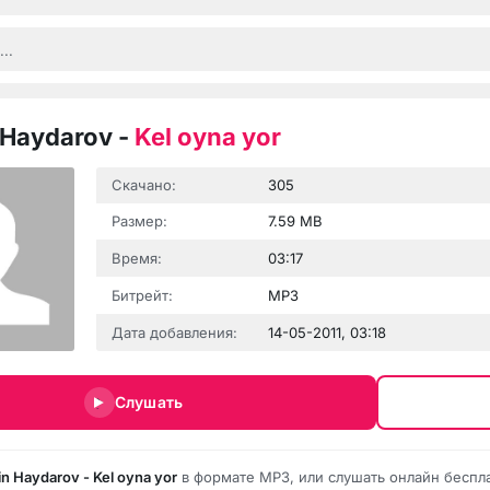
 Haydarov
-
Kel oyna yor
Скачано:
305
Размер:
7.59 MB
Время:
03:17
Битрейт:
MP3
Дата добавления:
14-05-2011, 03:18
Слушать
in Haydarov - Kel oyna yor
в формате MP3, или слушать онлайн беспл