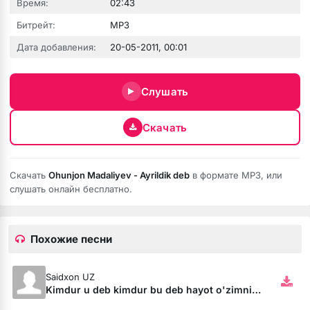
Время:
02:43
Битрейт:
MP3
Дата добавления:
20-05-2011, 00:01
юбовь
Слушать
Скачать
Скачать
Ohunjon Madaliyev - Ayrildik deb
в формате MP3, или
слушать онлайн бесплатно.
Похожие песни
бя ни била
Saidxon UZ
мёртвая душа
Kimdur u deb kimdur bu deb hayot o'zimnikiku