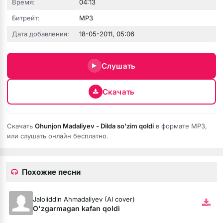
Время:
04:13
Битрейт:
MP3
зовёшь
Дата добавления:
18-05-2011, 05:06
е
Слушать
 нить
Скачать
бога тише (Полная версия)
Скачать
Ohunjon Madaliyev - Dilda so'zim qoldi
в формате MP3,
или слушать онлайн бесплатно.
ободной
рдце
Похожие песни
Jaloliddin Ahmadaliyev (AI cover)
O'zgarmagan kafan qoldi