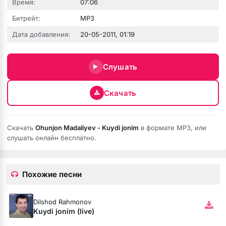
Время:
07:06
Битрейт:
MP3
Дата добавления:
20-05-2011, 01:19
юбовь
Слушать
Скачать
Скачать
Ohunjon Madaliyev - Kuydi jonim
в формате MP3, или
слушать онлайн бесплатно.
Похожие песни
бя ни била
Dilshod Rahmonov
мёртвая душа
Kuydi jonim (live)