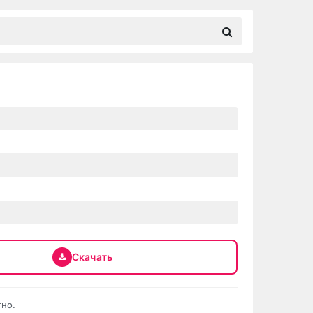
Скачать
тно.