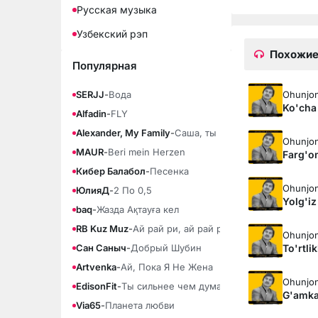
Русская музыка
Узбекский рэп
Похожие
Популярная
Ohunjon
SERJJ
-
Вода
Ko'cha
Alfadin
-
FLY
Alexander, My Family
-
Саша, ты моя любовь
Ohunjon
MAUR
-
Beri mein Herzen
Farg'on
Кибер Балабол
-
Песенка
Ohunjon
ЮлияД
-
2 По 0,5
Yolg'i
baq
-
Жазда Ақтауға кел
RB Kuz Muz
-
Ай рай ри, ай рай ра
Ohunjon
To'rtlik
Сан Саныч
-
Добрый Шубин
Artvenka
-
Ай, Пока Я Не Жена
Ohunjon
EdisonFit
-
Ты сильнее чем думаешь
G'amka
Via65
-
Планета любви