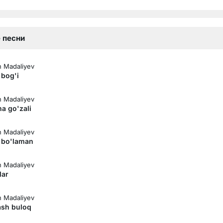
 песни
 Madaliyev
 bog'i
 Madaliyev
a go'zali
 Madaliyev
z bo'laman
 Madaliyev
lar
 Madaliyev
sh buloq