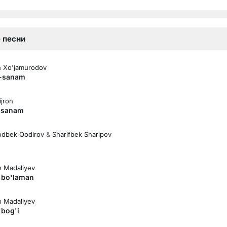
 песни
 Xo'jamurodov
-sanam
ijron
 sanam
odbek Qodirov
&
Sharifbek Sharipov
лная версия)
 Madaliyev
z bo'laman
 Madaliyev
 bog'i