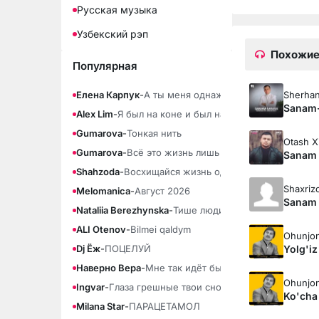
Русская музыка
Узбекский рэп
Похожие
Популярная
Sherhan
Елена Карпук
-
А ты меня однажды позовёшь
Sanam
Alex Lim
-
Я был на коне и был на плахе
Gumarova
-
Тонкая нить
Otash X
Gumarova
-
Всё это жизнь лишь тонкая нить
Sanam
Shahzoda
-
Восхищайся жизнь одна
Shaxriz
Melomanica
-
Август 2026
Sanam
Nataliia Berezhynska
-
Тише люди ради бога тише (По
ALI Otenov
-
Bilmei qaldym
Ohunjon
Yolg'i
Dj Ёж
-
ПОЦЕЛУЙ
Наверно Вера
-
Мне так идёт быть свободной
Ohunjon
Ingvar
-
Глаза грешные твои снова сердце
Ko'cha
Milana Star
-
ПАРАЦЕТАМОЛ