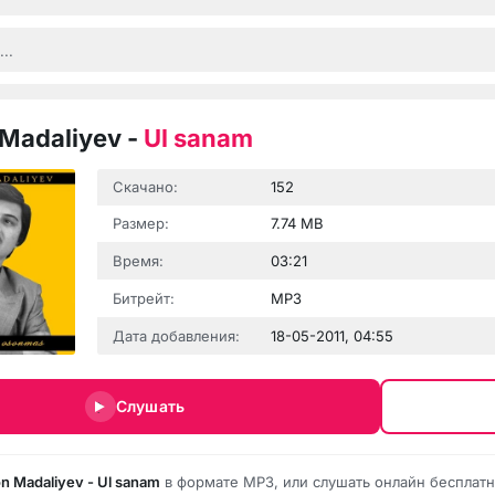
Madaliyev
-
Ul sanam
Скачано:
152
Размер:
7.74 MB
Время:
03:21
Битрейт:
MP3
Дата добавления:
18-05-2011, 04:55
Слушать
n Madaliyev - Ul sanam
в формате MP3, или слушать онлайн бесплатн