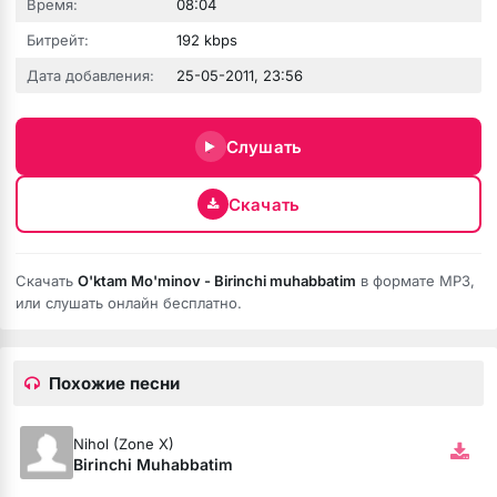
Время:
08:04
Битрейт:
192 kbps
зовёшь
Дата добавления:
25-05-2011, 23:56
е
Слушать
 нить
Скачать
бога тише (Полная версия)
Скачать
O'ktam Mo'minov - Birinchi muhabbatim
в формате MP3,
или слушать онлайн бесплатно.
ободной
рдце
Похожие песни
Nihol (Zone X)
Birinchi Muhabbatim