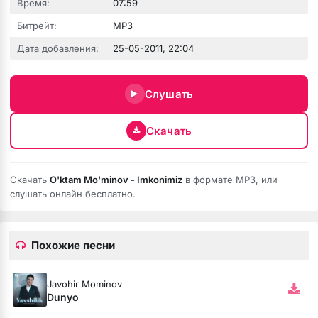
Время:
07:59
Битрейт:
MP3
Дата добавления:
25-05-2011, 22:04
Слушать
бота
Скачать
ся
Скачать
O'ktam Mo'minov - Imkonimiz
в формате MP3, или
слушать онлайн бесплатно.
Похожие песни
Javohir Mominov
Dunyo
иц