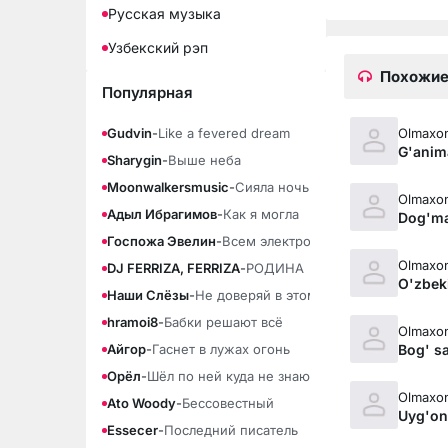
Русская музыка
Узбекский рэп
Похожие
Популярная
Olmaxon
Gudvin
-
Like a fevered dream
G'anim
Sharygin
-
Выше неба
Moonwalkersmusic
-
Сияла ночь
Olmaxon
Адыл Ибрагимов
-
Как я могла
Dog'm
Госпожа Эвелин
-
Всем электрощиток
Olmaxon
DJ FERRIZA, FERRIZA
-
РОДИНА
O'zbek
Наши Слёзы
-
Не доверяй в этом мире никому
hramoi8
-
Бабки решают всё
Olmaxon
Bog' s
Айгор
-
Гаснет в лужах огонь
Орёл
-
Шёл по ней куда не знаю
Olmaxon
Ato Woody
-
Бессовестный
Uyg'on
Essecer
-
Последний писатель