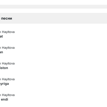
 песни
 Hayitova
at
 Hayitova
an
 Hayitova
iston
 Hayitova
ayriga
 Hayitova
 endi