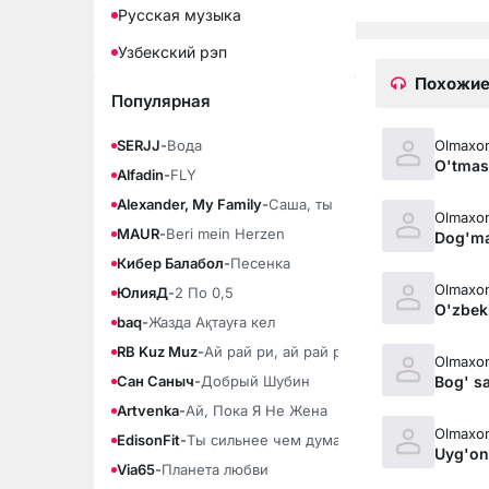
Русская музыка
Узбекский рэп
Похожие
Популярная
Olmaxon
SERJJ
-
Вода
O'tma
Alfadin
-
FLY
Alexander, My Family
-
Саша, ты моя любовь
Olmaxon
MAUR
-
Beri mein Herzen
Dog'm
Кибер Балабол
-
Песенка
Olmaxon
ЮлияД
-
2 По 0,5
O'zbek
baq
-
Жазда Ақтауға кел
RB Kuz Muz
-
Ай рай ри, ай рай ра
Olmaxon
Bog' s
Сан Саныч
-
Добрый Шубин
Artvenka
-
Ай, Пока Я Не Жена
Olmaxon
EdisonFit
-
Ты сильнее чем думаешь
Uyg'on
Via65
-
Планета любви