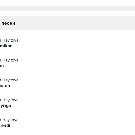
 песни
 Hayitova
smikan
 Hayitova
an
 Hayitova
iston
 Hayitova
ayriga
 Hayitova
 endi