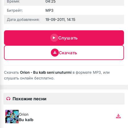
Время:
04:25
Битрейт:
MP3
Дата добавления:
19-09-2011, 14:15
Слушать
Скачать
Скачать
Orion - Bu kalb seni unuturmi
в формате MP3, или
бота
слушать онлайн бесплатно.
Похожие песни
ся
Orion
Bu kalb