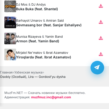
DJ Mos
&
DJ Andys
Buka Buka (feat. Shantel)
Barhayot Umarov
&
Amiran Said
Sevmasang bor (feat. Sanjar Eshaliyev)
Munisa Rizayeva
&
Yamin Band
Armon (feat. Yamin Band)
Mirjalol Ne'matov
&
Ibrat Azamatov
Yiroqlarda (feat. Ibrat Azamatov)
Главная
»
Узбекская музыка
»
Osobiy (Особый), Lira — Gordost'yu dysha
MuzFm.NET — Скачать новинки музыки бесплатно.
Администрация:
muzfmuz.inc@gmail.com