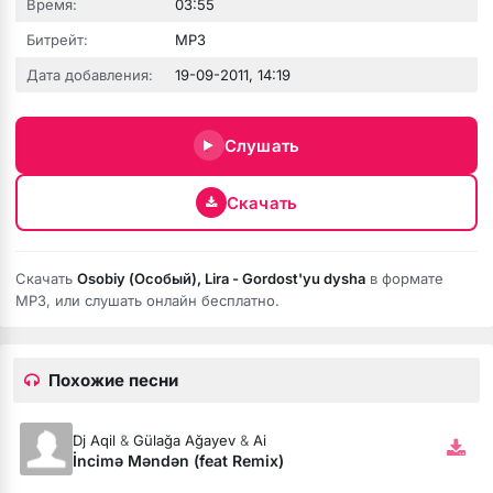
Время:
03:55
Битрейт:
MP3
Дата добавления:
19-09-2011, 14:19
Слушать
Скачать
Скачать
Osobiy (Особый), Lira - Gordost'yu dysha
в формате
MP3, или слушать онлайн бесплатно.
Похожие песни
Dj Aqil
&
Gülağa Ağayev
&
Ai
İncimə Məndən (feat Remix)