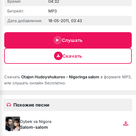
Время:
04:32
Битрейт:
MP3
Дата добавления:
18-05-2011, 03:43
Слушать
Скачать
е никому
Скачать
Otajon Hudoyshukurov - Nigoringa salom
в формате MP3,
или слушать онлайн бесплатно.
Похожие песни
Oybek va Nigora
Salom-salom