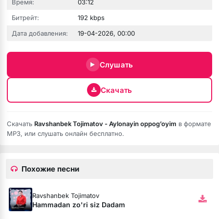
Время:
03:12
Битрейт:
192 kbps
Дата добавления:
19-04-2026, 00:00
Слушать
Скачать
Скачать
Ravshanbek Tojimatov - Aylonayin oppog’oyim
в формате
MP3, или слушать онлайн бесплатно.
Похожие песни
Ravshanbek Tojimatov
Hammadan zo'ri siz Dadam