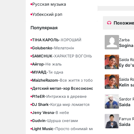
Русская музыка
Узбекский рэп
Похожие
Популярная
Zarba
ТІНА КАРОЛЬ
-
ХОРОШИЙ
Sogina
Golubenko
-
Мелатонін
SAMCHUK
-
ХАРАКТЕР ВОГОНЬ
Saida R
Айгор
-
Не жаль
Ey do's
МУАЯД
-
Ти одна
Saida R
MaizheRazom
-
Все життя з тобою
Kelin 
Детский метал-хор Всесоюзного радио
-
Возвращени
PI1eER
-
Интрижка в деревне
Sardor 
Saida
DJ Shark
-
Когда мир ломается
Jeny Vesna
-
В небе
Farrux 
Gudvin
-
Шурша снегами
Saida
Light Music
-
Просто обнимай меня крепче