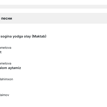
 песни
 sogina yodga olay (Maktab)
ametova
t
ametova
salom aytamiz
е в Сайлент Хилл
Rahimxon
Raimov