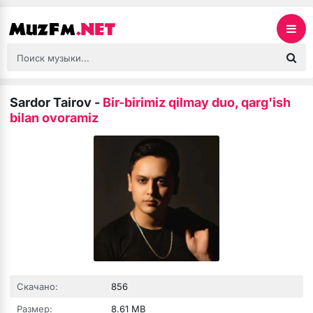
Sardor Tairov
-
Bir-birimiz qilmay duo, qarg'ish
bilan ovoramiz
Скачано:
856
Размер:
8.61 MB