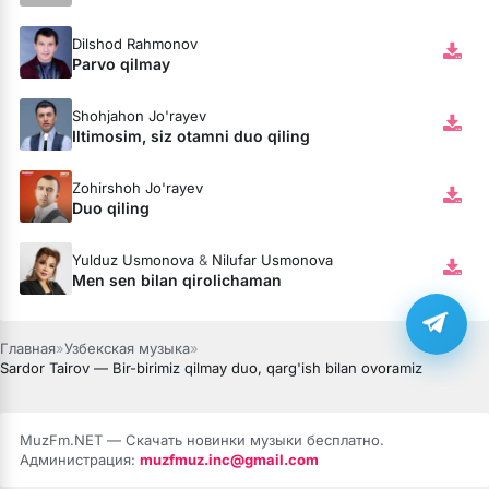
Dilshod Rahmonov
Parvo qilmay
Shohjahon Jo'rayev
Iltimosim, siz otamni duo qiling
Zohirshoh Jo'rayev
Duo qiling
Yulduz Usmonova
&
Nilufar Usmonova
Men sen bilan qirolichaman
Главная
»
Узбекская музыка
»
Sardor Tairov — Bir-birimiz qilmay duo, qarg'ish bilan ovoramiz
MuzFm.NET — Скачать новинки музыки бесплатно.
Администрация:
muzfmuz.inc@gmail.com